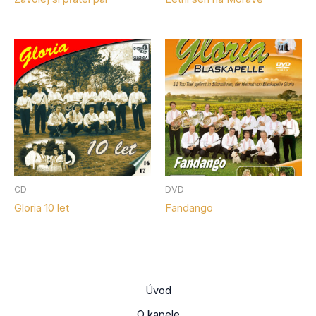
CD
DVD
Gloria 10 let
Fandango
Úvod
O kapele