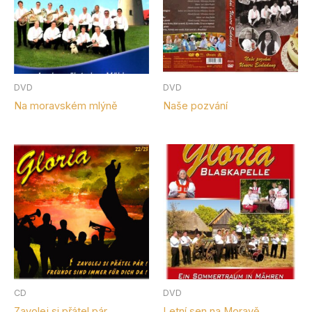
DVD
DVD
Na moravském mlýně
Naše pozvání
CD
DVD
Zavolej si přátel pár
Letní sen na Moravě