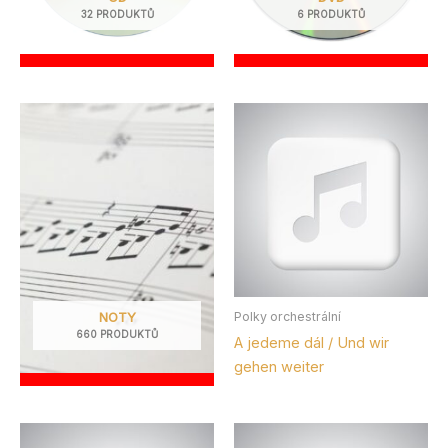
32 PRODUKTŮ
6 PRODUKTŮ
Vlastnost produktu: Provedení
D - tištěné
D* - tištěné pro malé i velké obsazení
H - ručně psané
Vlastnost produktu: Pro obsazení
malé
střední
velké
NOTY
Polky orchestrální
Štítky produktu
660 PRODUKTŮ
A jedeme dál / Und wir
gehen weiter
Diskografie
Nabídka nakladatelství