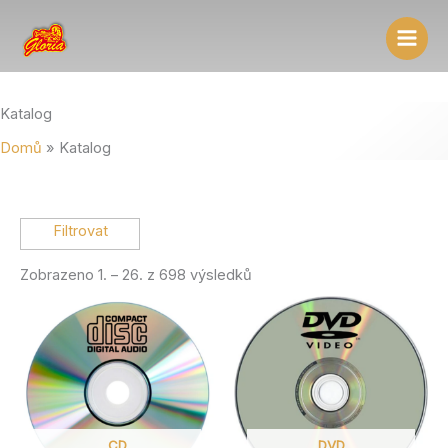
Přeskočit
na
obsah
Katalog
Domů
Katalog
Zobrazeno 1. – 26. z 698 výsledků
Vlastnost produktu: Typ
Live koncert
orchestrální
orchestrální a zpívané
zpívané
CD
DVD