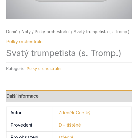
Domů
/
Noty
/
Polky orchestrální
/ Svatý trumpetista (s. Tromp.)
Polky orchestrální
Svatý trumpetista (s. Tromp.)
Kategorie:
Polky orchestrální
Další informace
Autor
Zdeněk Gurský
Provedení
D – tištěné
Pro obsazení
střední