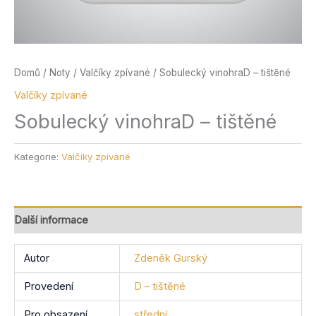
Domů
/
Noty
/
Valčíky zpívané
/ Sobulecký vinohraD – tištěné
Valčíky zpívané
Sobulecký vinohraD – tištěné
Kategorie:
Valčíky zpívané
Další informace
Autor
Zdeněk Gurský
Provedení
D – tištěné
Pro obsazení
střední