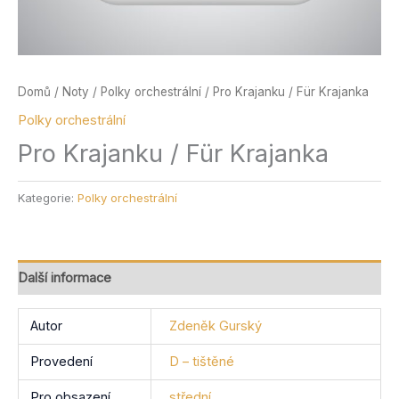
Domů
/
Noty
/
Polky orchestrální
/ Pro Krajanku / Für Krajanka
Polky orchestrální
Pro Krajanku / Für Krajanka
Kategorie:
Polky orchestrální
Další informace
Autor
Zdeněk Gurský
Provedení
D – tištěné
Pro obsazení
střední