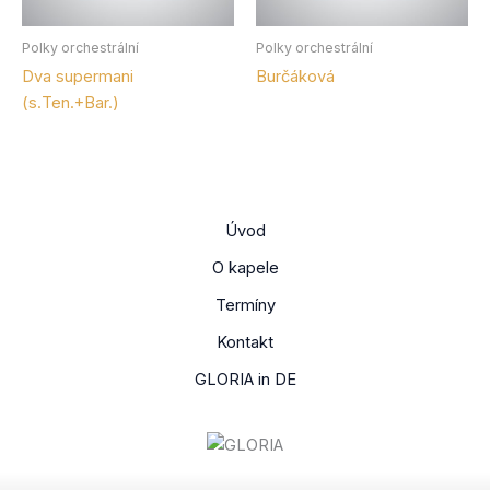
Polky orchestrální
Polky orchestrální
Dva supermani
Burčáková
(s.Ten.+Bar.)
Úvod
O kapele
Termíny
Kontakt
GLORIA in DE