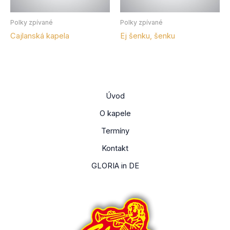
Polky zpívané
Polky zpívané
Cajlanská kapela
Ej šenku, šenku
Úvod
O kapele
Termíny
Kontakt
GLORIA in DE