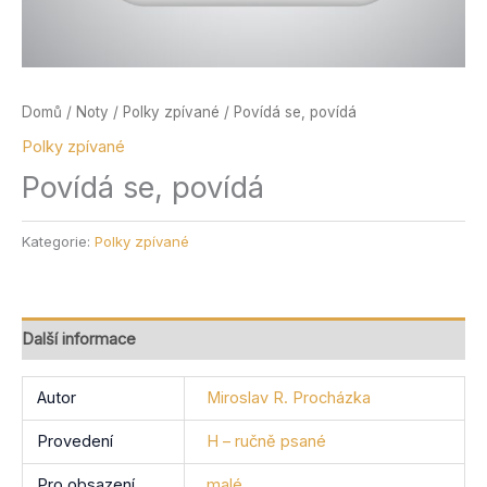
Domů
/
Noty
/
Polky zpívané
/ Povídá se, povídá
Polky zpívané
Povídá se, povídá
Kategorie:
Polky zpívané
Další informace
Autor
Miroslav R. Procházka
Provedení
H – ručně psané
Pro obsazení
malé