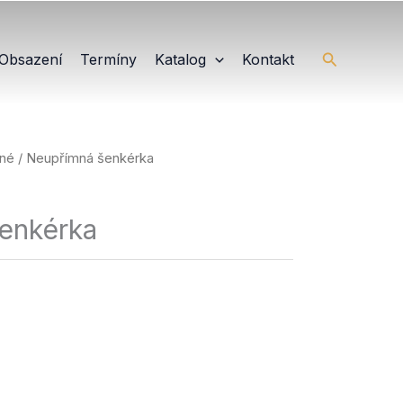
Hledat
Obsazení
Termíny
Katalog
Kontakt
ané
/ Neupřímná šenkérka
enkérka