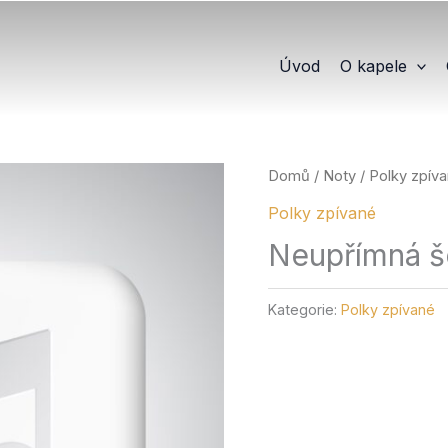
Úvod
O kapele
Domů
/
Noty
/
Polky zpív
Polky zpívané
Neupřímná š
Kategorie:
Polky zpívané