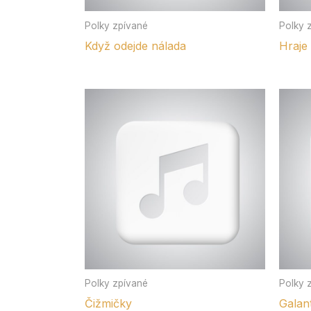
Polky zpívané
Polky 
Když odejde nálada
Hraje 
Polky zpívané
Polky 
Čižmičky
Galan