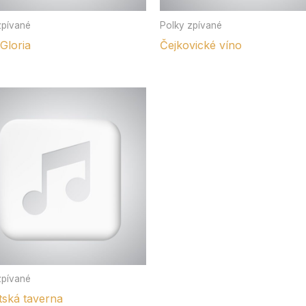
zpívané
Polky zpívané
Gloria
Čejkovické víno
zpívané
tská taverna