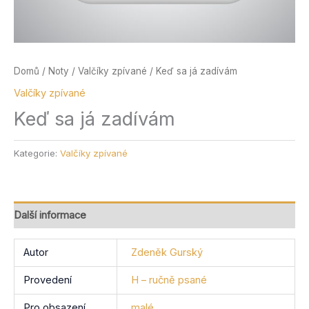
Domů
/
Noty
/
Valčíky zpívané
/ Keď sa já zadívám
Valčíky zpívané
Keď sa já zadívám
Kategorie:
Valčíky zpívané
Další informace
Autor
Zdeněk Gurský
Provedení
H – ručně psané
Pro obsazení
malé