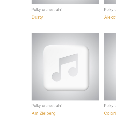
Polky orchestrální
Polky o
Dusty
Alexo
Polky orchestrální
Polky o
Am Zielberg
Colori