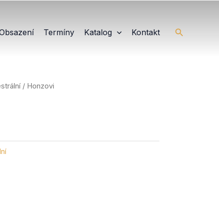
Hledat
Obsazení
Termíny
Katalog
Kontakt
strální
/ Honzovi
ní