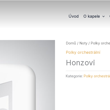
Úvod
O kapele
Domů
/
Noty
/
Polky orche
Polky orchestrální
Honzovi
Kategorie:
Polky orchestrál