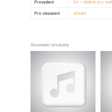
Provedení
D* – tištěné pro mal
Pro obsazení
střední
Související produkty