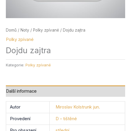
Domů
/
Noty
/
Polky zpívané
/ Dojdu zajtra
Polky zpívané
Dojdu zajtra
Kategorie:
Polky zpívané
Další informace
Autor
Miroslav Kolstrunk jun.
Provedení
D – tištěné
Pro obsazení
střední