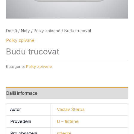
Domů
/
Noty
/
Polky zpívané
/ Budu trucovat
Polky zpívané
Budu trucovat
Kategorie:
Polky zpívané
Další informace
Autor
Václav Štěrba
Provedení
D – tištěné
Pro obsazení
střední