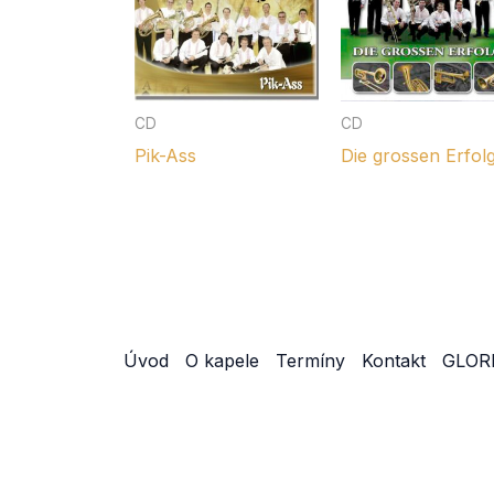
orchestrální a zpívané
zpívané
Štítky produktu
CD
CD
Pik-Ass
Die grossen Erfol
Diskografie
Nabídka nakladatelství
Úvod
O kapele
Termíny
Kontakt
GLORI