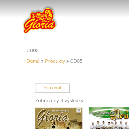
Přeskočit
na
obsah
CD05
Domů
Produkty
CD05
Zobrazeny 3 výsledky
Vlastnost produktu: Typ
Live koncert
orchestrální