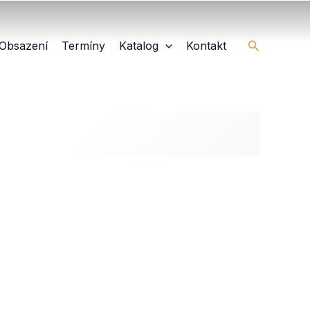
Hledat
Obsazení
Termíny
Katalog
Kontakt
ost produktu: Pro obsazení
alé
řední