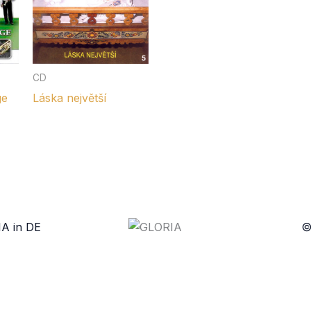
H - ručně psané
ve
CD
ge
Láska největší
A in DE
©