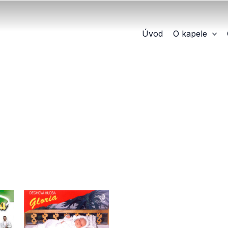
Úvod
O kapele
Vlastnost produktu: Provedení
Vlastn
D - tištěné
m
D* - tištěné pro malé i velké obsazení
st