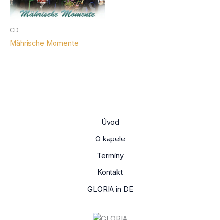
Vlastnost produktu: Provedení
D - tištěné
CD
Mährische Momente
D* - tištěné pro malé i velké obsazení
H - ručně psané
Vlastnost produktu: Pro obsazení
malé
Úvod
střední
O kapele
velké
Termíny
Štítky produktu
Kontakt
Diskografie
GLORIA in DE
Nabídka nakladatelství