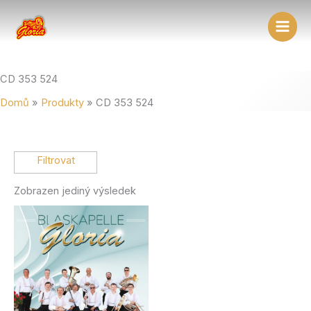
Přeskočit
na
obsah
CD 353 524
Domů
Produkty
CD 353 524
Zobrazen jediný výsledek
Vlastnost produktu: Typ
Live koncert
orchestrální
orchestrální a zpívané
zpívané