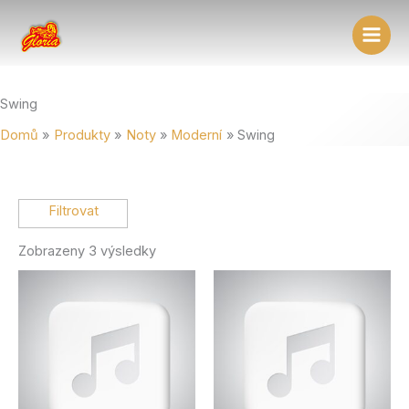
Přeskočit
na
obsah
Swing
Domů
Produkty
Noty
Moderní
Swing
Zobrazeny 3 výsledky
Vlastnost produktu: Typ
Live koncert
orchestrální
orchestrální a zpívané
zpívané