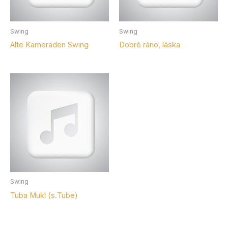
Vlastnost produktu: Provedení
D - tištěné
Swing
Swing
Alte Kameraden Swing
Dobré ráno, láska
D* - tištěné pro malé i velké obsazení
H - ručně psané
Vlastnost produktu: Pro obsazení
malé
střední
velké
Štítky produktu
Swing
Diskografie
Tuba Mukl (s.Tube)
Nabídka nakladatelství